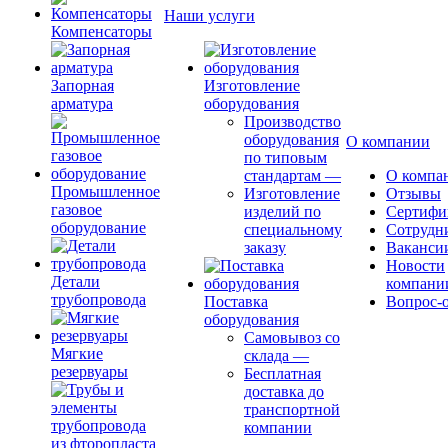
Наши услуги
Компенсаторы
Запорная
Изготовление
арматура
оборудования
Производство
оборудования
О компании
по типовым
стандартам
—
О компа
Промышленное
Изготовление
Отзывы
газовое
изделий по
Сертифи
оборудование
специальному
Сотрудн
заказу
Ваканси
Новости
Детали
компани
трубопровода
Поставка
Вопрос-о
оборудования
Самовывоз со
Мягкие
склада
—
резервуары
Бесплатная
доставка до
транспортной
компании