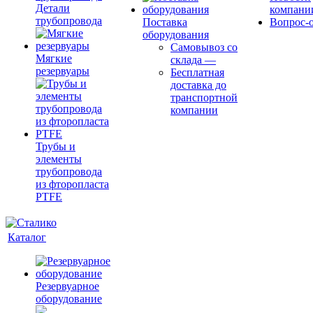
Детали
компани
трубопровода
Поставка
Вопрос-о
оборудования
Самовывоз со
Мягкие
склада
—
резервуары
Бесплатная
доставка до
транспортной
компании
Трубы и
элементы
трубопровода
из фторопласта
PTFE
Каталог
Резервуарное
оборудование