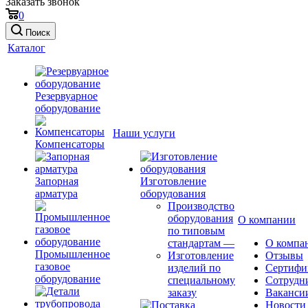
Заказать звонок
0
Поиск
Каталог
Резервуарное
оборудование
Наши услуги
Компенсаторы
Запорная
Изготовление
арматура
оборудования
Производство
оборудования
О компании
по типовым
стандартам
—
О компа
Промышленное
Изготовление
Отзывы
газовое
изделий по
Сертифи
оборудование
специальному
Сотрудн
заказу
Ваканси
Новости