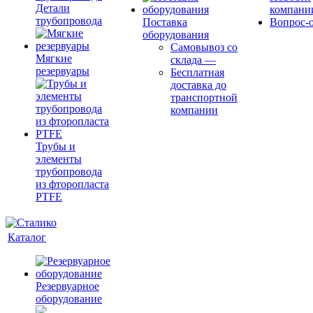
Детали
компани
трубопровода
Поставка
Вопрос-о
оборудования
Самовывоз со
Мягкие
склада
—
резервуары
Бесплатная
доставка до
транспортной
компании
Трубы и
элементы
трубопровода
из фторопласта
PTFE
Каталог
Резервуарное
оборудование