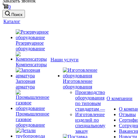
Заказать звонок
0
Поиск
Каталог
Резервуарное
оборудование
Наши услуги
Компенсаторы
Запорная
Изготовление
арматура
оборудования
Производство
оборудования
О компании
по типовым
стандартам
—
О компа
Промышленное
Изготовление
Отзывы
газовое
изделий по
Сертифи
оборудование
специальному
Сотрудн
заказу
Ваканси
Новости