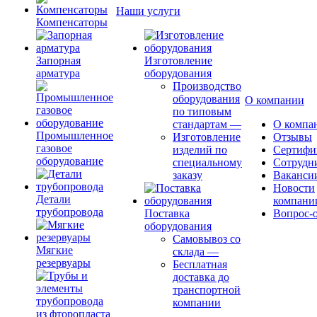
Наши услуги
Компенсаторы
Запорная
Изготовление
арматура
оборудования
Производство
оборудования
О компании
по типовым
стандартам
—
О компа
Промышленное
Изготовление
Отзывы
газовое
изделий по
Сертифи
оборудование
специальному
Сотрудн
заказу
Ваканси
Новости
Детали
компани
трубопровода
Поставка
Вопрос-о
оборудования
Самовывоз со
Мягкие
склада
—
резервуары
Бесплатная
доставка до
транспортной
компании