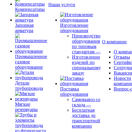
Наши услуги
Компенсаторы
Запорная
Изготовление
арматура
оборудования
Производство
оборудования
О компании
по типовым
стандартам
—
О компа
Промышленное
Изготовление
Отзывы
газовое
изделий по
Сертифи
оборудование
специальному
Сотрудн
заказу
Ваканси
Новости
Детали
компани
трубопровода
Поставка
Вопрос-о
оборудования
Самовывоз со
Мягкие
склада
—
резервуары
Бесплатная
доставка до
транспортной
компании