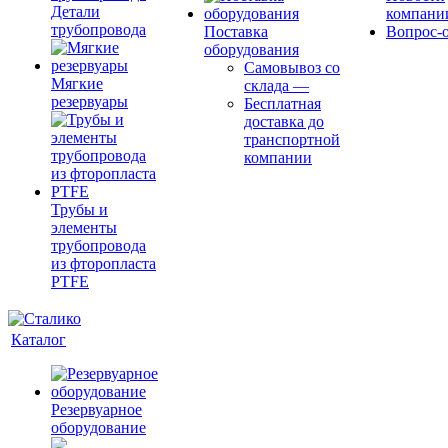
Детали
компани
трубопровода
Поставка
Вопрос-о
оборудования
Самовывоз со
Мягкие
склада
—
резервуары
Бесплатная
доставка до
транспортной
компании
Трубы и
элементы
трубопровода
из фторопласта
PTFE
Каталог
Резервуарное
оборудование