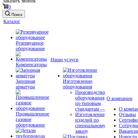
Заказать звонок
0
Поиск
Каталог
Резервуарное
оборудование
Наши услуги
Компенсаторы
Запорная
Изготовление
арматура
оборудования
Производство
оборудования
О компании
по типовым
стандартам
—
О компа
Промышленное
Изготовление
Отзывы
газовое
изделий по
Сертифи
оборудование
специальному
Сотрудн
заказу
Ваканси
Новости