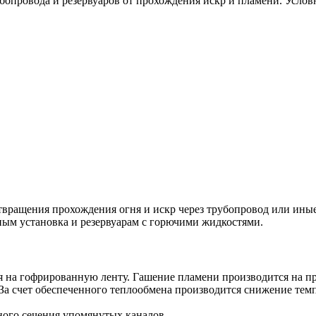
бопровода и резервуаров от прохождения искр и пламени. Услов
отвращения прохождения огня и искр через трубопровод или ин
ьным установка и резервуарам с горючими жидкостями.
я на гофрированную ленту. Гашение пламени производится на 
За счет обеспеченного теплообмена производится снижение темп
ого сечения упомянутых каналов.