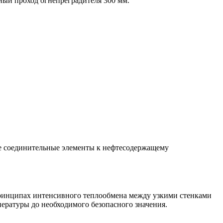
ный проход огнепреградителя 300 мм.
ые соединительные элементы к нефтесодержащему
принципах интенсивного теплообмена между узкими стенками
ературы до необходимого безопасного значения.