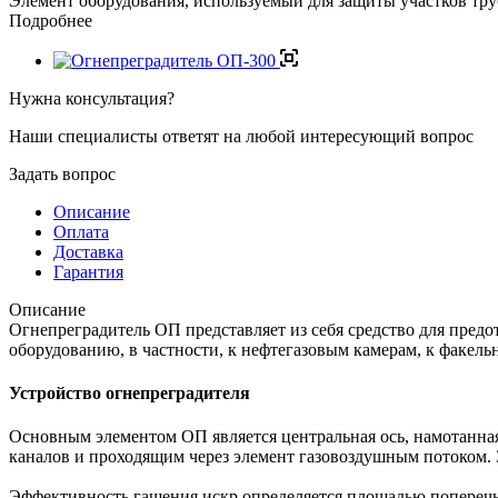
Элемент оборудования, используемый для защиты участков тру
Подробнее
Нужна консультация?
Наши специалисты ответят на любой интересующий вопрос
Задать вопрос
Описание
Оплата
Доставка
Гарантия
Описание
Огнепреградитель ОП представляет из себя средство для пред
оборудованию, в частности, к нефтегазовым камерам, к факел
Устройство огнепреградителя
Основным элементом ОП является центральная ось, намотанна
каналов и проходящим через элемент газовоздушным потоком. 
Эффективность гашения искр определяется площадью поперечн