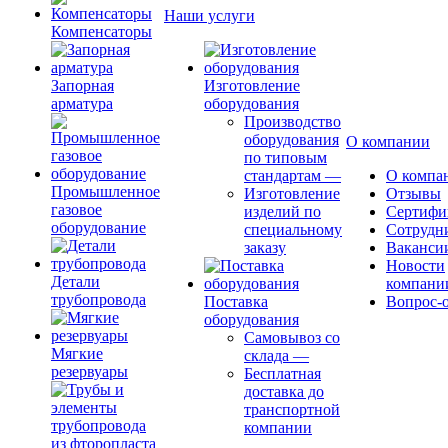
Наши услуги
Компенсаторы
Запорная
Изготовление
арматура
оборудования
Производство
оборудования
О компании
по типовым
стандартам
—
О компа
Промышленное
Изготовление
Отзывы
газовое
изделий по
Сертифи
оборудование
специальному
Сотрудн
заказу
Ваканси
Новости
Детали
компани
трубопровода
Поставка
Вопрос-о
оборудования
Самовывоз со
Мягкие
склада
—
резервуары
Бесплатная
доставка до
транспортной
компании