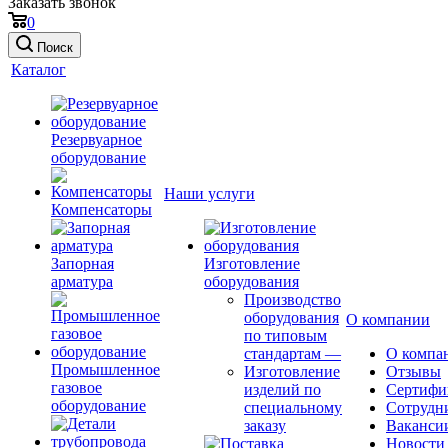
Заказать звонок
0
Поиск
Каталог
Резервуарное
оборудование
Наши услуги
Компенсаторы
Запорная
Изготовление
арматура
оборудования
Производство
оборудования
О компании
по типовым
стандартам
—
О компа
Промышленное
Изготовление
Отзывы
газовое
изделий по
Сертифи
оборудование
специальному
Сотрудн
заказу
Ваканси
Новости