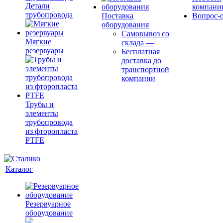
Детали
компани
трубопровода
Поставка
Вопрос-о
оборудования
Самовывоз со
Мягкие
склада
—
резервуары
Бесплатная
доставка до
транспортной
компании
Трубы и
элементы
трубопровода
из фторопласта
PTFE
Каталог
Резервуарное
оборудование