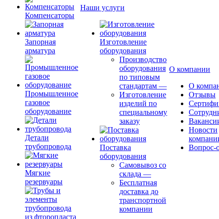
Наши услуги
Компенсаторы
Запорная
Изготовление
арматура
оборудования
Производство
оборудования
О компании
по типовым
стандартам
—
О компа
Промышленное
Изготовление
Отзывы
газовое
изделий по
Сертифи
оборудование
специальному
Сотрудн
заказу
Ваканси
Новости
Детали
компани
трубопровода
Поставка
Вопрос-о
оборудования
Самовывоз со
Мягкие
склада
—
резервуары
Бесплатная
доставка до
транспортной
компании