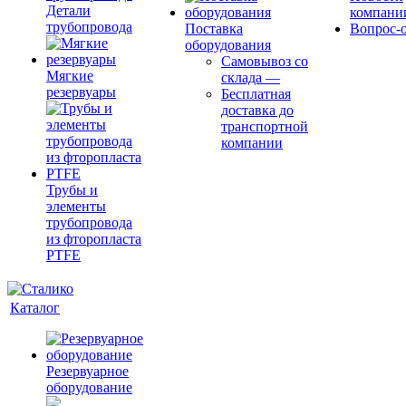
Детали
компани
трубопровода
Поставка
Вопрос-о
оборудования
Самовывоз со
Мягкие
склада
—
резервуары
Бесплатная
доставка до
транспортной
компании
Трубы и
элементы
трубопровода
из фторопласта
PTFE
Каталог
Резервуарное
оборудование