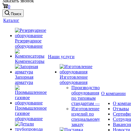
Заказать звонок
0
Поиск
Каталог
Резервуарное
оборудование
Наши услуги
Компенсаторы
Запорная
Изготовление
арматура
оборудования
Производство
оборудования
О компании
по типовым
стандартам
—
О компа
Промышленное
Изготовление
Отзывы
газовое
изделий по
Сертифи
оборудование
специальному
Сотрудн
заказу
Ваканси
Новости