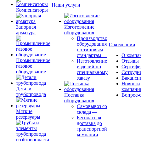
Наши услуги
Компенсаторы
Запорная
Изготовление
арматура
оборудования
Производство
оборудования
О компании
по типовым
стандартам
—
О компа
Промышленное
Изготовление
Отзывы
газовое
изделий по
Сертифи
оборудование
специальному
Сотрудн
заказу
Ваканси
Новости
Детали
компани
трубопровода
Поставка
Вопрос-о
оборудования
Самовывоз со
Мягкие
склада
—
резервуары
Бесплатная
доставка до
транспортной
компании