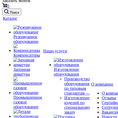
Заказать звонок
0
Поиск
Каталог
Резервуарное
оборудование
Наши услуги
Компенсаторы
Запорная
Изготовление
арматура
оборудования
Производство
оборудования
О компании
по типовым
стандартам
—
О компа
Промышленное
Изготовление
Отзывы
газовое
изделий по
Сертифи
оборудование
специальному
Сотрудн
заказу
Ваканси
Новости