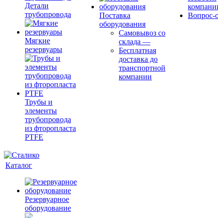
Детали
компани
трубопровода
Поставка
Вопрос-о
оборудования
Самовывоз со
Мягкие
склада
—
резервуары
Бесплатная
доставка до
транспортной
компании
Трубы и
элементы
трубопровода
из фторопласта
PTFE
Каталог
Резервуарное
оборудование