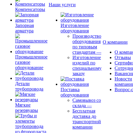
Наши услуги
Компенсаторы
Запорная
Изготовление
арматура
оборудования
Производство
оборудования
О компании
по типовым
стандартам
—
О компа
Промышленное
Изготовление
Отзывы
газовое
изделий по
Сертифи
оборудование
специальному
Сотрудн
заказу
Ваканси
Новости
Детали
компани
трубопровода
Поставка
Вопрос-о
оборудования
Самовывоз со
Мягкие
склада
—
резервуары
Бесплатная
доставка до
транспортной
компании