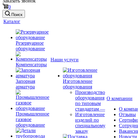
Заказать звонок
0
Поиск
Каталог
Резервуарное
оборудование
Наши услуги
Компенсаторы
Запорная
Изготовление
арматура
оборудования
Производство
оборудования
О компании
по типовым
стандартам
—
О компа
Промышленное
Изготовление
Отзывы
газовое
изделий по
Сертифи
оборудование
специальному
Сотрудн
заказу
Ваканси
Новости