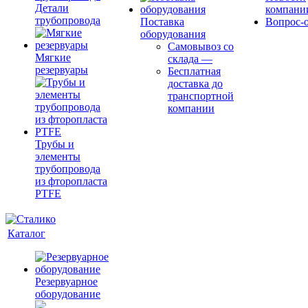
Детали
компани
трубопровода
Поставка
Вопрос-о
оборудования
Самовывоз со
Мягкие
склада
—
резервуары
Бесплатная
доставка до
транспортной
компании
Трубы и
элементы
трубопровода
из фторопласта
PTFE
Каталог
Резервуарное
оборудование