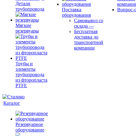
Детали
компани
трубопровода
Поставка
Вопрос-о
оборудования
Самовывоз со
Мягкие
склада
—
резервуары
Бесплатная
доставка до
транспортной
компании
Трубы и
элементы
трубопровода
из фторопласта
PTFE
Каталог
Резервуарное
оборудование