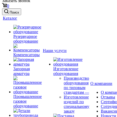
Заказать звонок
0
Поиск
Каталог
Резервуарное
оборудование
Наши услуги
Компенсаторы
Запорная
Изготовление
арматура
оборудования
Производство
оборудования
О компании
по типовым
стандартам
—
О компа
Промышленное
Изготовление
Отзывы
газовое
изделий по
Сертифи
оборудование
специальному
Сотрудн
заказу
Ваканси
Новости