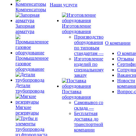
Наши услуги
Компенсаторы
Запорная
Изготовление
арматура
оборудования
Производство
оборудования
О компании
по типовым
стандартам
—
О компа
Промышленное
Изготовление
Отзывы
газовое
изделий по
Сертифи
оборудование
специальному
Сотрудн
заказу
Ваканси
Новости
Детали
компани
трубопровода
Поставка
Вопрос-о
оборудования
Самовывоз со
Мягкие
склада
—
резервуары
Бесплатная
доставка до
транспортной
компании