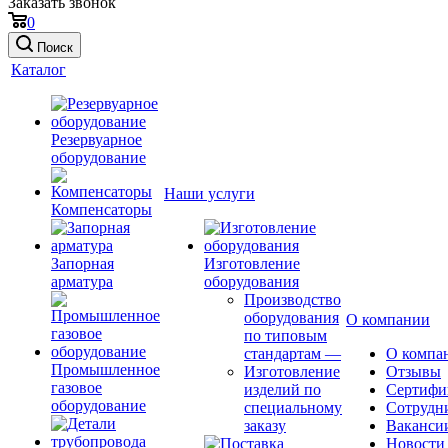
Заказать звонок
0
Поиск
Каталог
Резервуарное
оборудование
Наши услуги
Компенсаторы
Запорная
Изготовление
арматура
оборудования
Производство
оборудования
О компании
по типовым
стандартам
—
О компа
Промышленное
Изготовление
Отзывы
газовое
изделий по
Сертифи
оборудование
специальному
Сотрудн
заказу
Ваканси
Новости