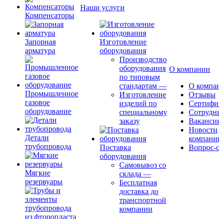
Наши услуги
Компенсаторы
Запорная
Изготовление
арматура
оборудования
Производство
оборудования
О компании
по типовым
стандартам
—
О компа
Промышленное
Изготовление
Отзывы
газовое
изделий по
Сертифи
оборудование
специальному
Сотрудн
заказу
Ваканси
Новости
Детали
компани
трубопровода
Поставка
Вопрос-о
оборудования
Самовывоз со
Мягкие
склада
—
резервуары
Бесплатная
доставка до
транспортной
компании