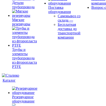
Детали
компани
трубопровода
Поставка
Вопрос-о
оборудования
Самовывоз со
Мягкие
склада
—
резервуары
Бесплатная
доставка до
транспортной
компании
Трубы и
элементы
трубопровода
из фторопласта
PTFE
Каталог
Резервуарное
оборудование