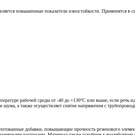
является повышенные показатели изностойкости. Применятся в с
ературе рабочей среды от -40 до +130°C или выше, если речь 
шума, а также осуществляет снятие напряжения с трубопровод
ентованные добавки, повышающие прочность резинового элемент
бразивными частицами. Материал также устойчив к воздействию