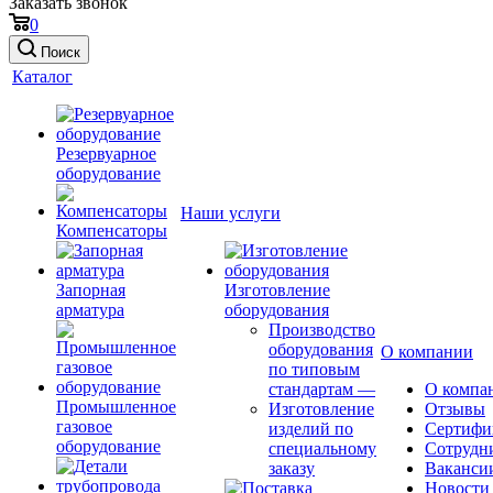
Заказать звонок
0
Поиск
Каталог
Резервуарное
оборудование
Наши услуги
Компенсаторы
Запорная
Изготовление
арматура
оборудования
Производство
оборудования
О компании
по типовым
стандартам
—
О компа
Промышленное
Изготовление
Отзывы
газовое
изделий по
Сертифи
оборудование
специальному
Сотрудн
заказу
Ваканси
Новости