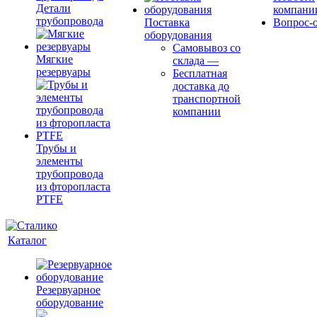
Детали
компани
трубопровода
Поставка
Вопрос-о
оборудования
Самовывоз со
Мягкие
склада
—
резервуары
Бесплатная
доставка до
транспортной
компании
Трубы и
элементы
трубопровода
из фторопласта
PTFE
Каталог
Резервуарное
оборудование