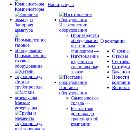
Наши услуги
Компенсаторы
Запорная
Изготовление
арматура
оборудования
Производство
оборудования
О компании
по типовым
стандартам
—
О компа
Промышленное
Изготовление
Отзывы
газовое
изделий по
Сертифи
оборудование
специальному
Сотрудн
заказу
Ваканси
Новости
Детали
компани
трубопровода
Поставка
Вопрос-о
оборудования
Самовывоз со
Мягкие
склада
—
резервуары
Бесплатная
доставка до
транспортной
компании