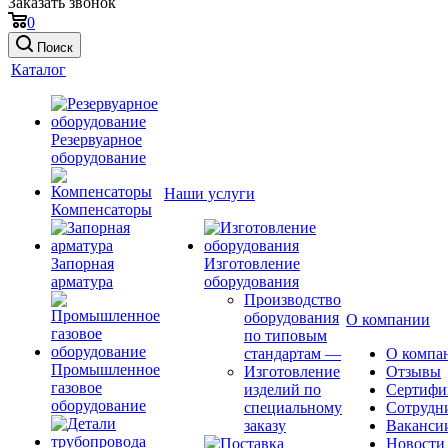
Заказать звонок
0
Поиск
Каталог
Резервуарное
оборудование
Наши услуги
Компенсаторы
Запорная
Изготовление
арматура
оборудования
Производство
оборудования
О компании
по типовым
стандартам
—
О компа
Промышленное
Изготовление
Отзывы
газовое
изделий по
Сертифи
оборудование
специальному
Сотрудн
заказу
Ваканси
Новости