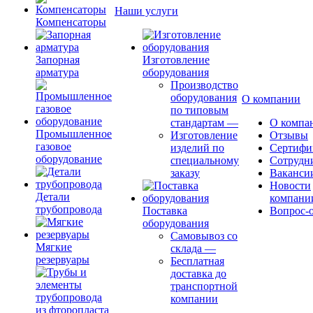
Наши услуги
Компенсаторы
Запорная
Изготовление
арматура
оборудования
Производство
оборудования
О компании
по типовым
стандартам
—
О компа
Промышленное
Изготовление
Отзывы
газовое
изделий по
Сертифи
оборудование
специальному
Сотрудн
заказу
Ваканси
Новости
Детали
компани
трубопровода
Поставка
Вопрос-о
оборудования
Самовывоз со
Мягкие
склада
—
резервуары
Бесплатная
доставка до
транспортной
компании