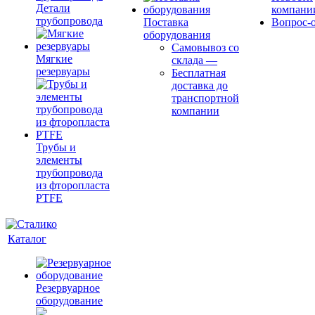
Детали
компани
трубопровода
Поставка
Вопрос-о
оборудования
Самовывоз со
Мягкие
склада
—
резервуары
Бесплатная
доставка до
транспортной
компании
Трубы и
элементы
трубопровода
из фторопласта
PTFE
Каталог
Резервуарное
оборудование