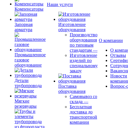
Наши услуги
Компенсаторы
Запорная
Изготовление
арматура
оборудования
Производство
оборудования
О компании
по типовым
стандартам
—
О компа
Промышленное
Изготовление
Отзывы
газовое
изделий по
Сертифи
оборудование
специальному
Сотрудн
заказу
Ваканси
Новости
Детали
компани
трубопровода
Поставка
Вопрос-о
оборудования
Самовывоз со
Мягкие
склада
—
резервуары
Бесплатная
доставка до
транспортной
компании