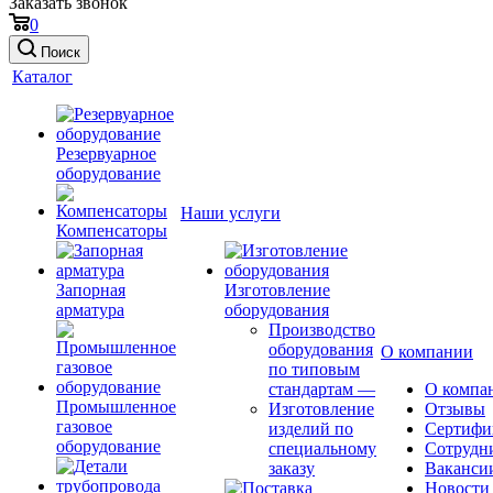
Заказать звонок
0
Поиск
Каталог
Резервуарное
оборудование
Наши услуги
Компенсаторы
Запорная
Изготовление
арматура
оборудования
Производство
оборудования
О компании
по типовым
стандартам
—
О компа
Промышленное
Изготовление
Отзывы
газовое
изделий по
Сертифи
оборудование
специальному
Сотрудн
заказу
Ваканси
Новости