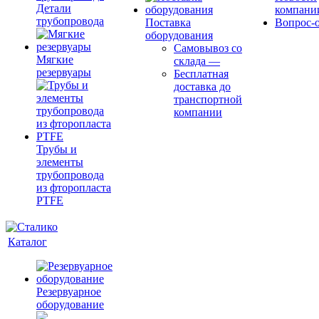
Детали
компани
трубопровода
Поставка
Вопрос-о
оборудования
Самовывоз со
Мягкие
склада
—
резервуары
Бесплатная
доставка до
транспортной
компании
Трубы и
элементы
трубопровода
из фторопласта
PTFE
Каталог
Резервуарное
оборудование