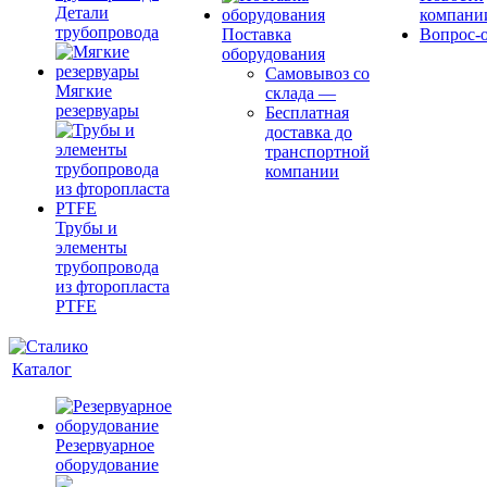
Детали
компани
трубопровода
Поставка
Вопрос-о
оборудования
Самовывоз со
Мягкие
склада
—
резервуары
Бесплатная
доставка до
транспортной
компании
Трубы и
элементы
трубопровода
из фторопласта
PTFE
Каталог
Резервуарное
оборудование