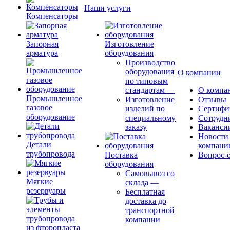
Наши услуги
Компенсаторы
Запорная
Изготовление
арматура
оборудования
Производство
оборудования
О компании
по типовым
стандартам
—
О компа
Промышленное
Изготовление
Отзывы
газовое
изделий по
Сертифи
оборудование
специальному
Сотрудн
заказу
Ваканси
Новости
Детали
компани
трубопровода
Поставка
Вопрос-о
оборудования
Самовывоз со
Мягкие
склада
—
резервуары
Бесплатная
доставка до
транспортной
компании