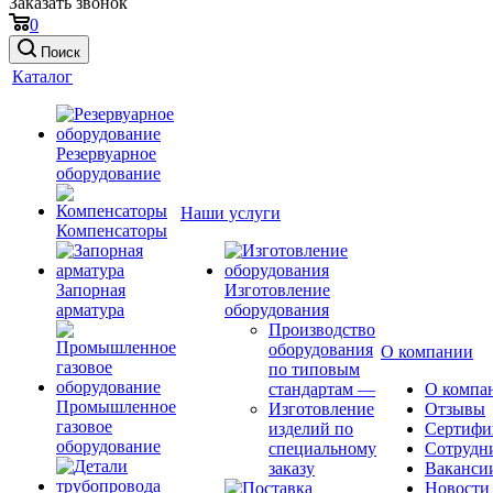
Заказать звонок
0
Поиск
Каталог
Резервуарное
оборудование
Наши услуги
Компенсаторы
Запорная
Изготовление
арматура
оборудования
Производство
оборудования
О компании
по типовым
стандартам
—
О компа
Промышленное
Изготовление
Отзывы
газовое
изделий по
Сертифи
оборудование
специальному
Сотрудн
заказу
Ваканси
Новости