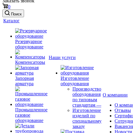
Заказать звонок
0
Поиск
Каталог
Резервуарное
оборудование
Наши услуги
Компенсаторы
Запорная
Изготовление
арматура
оборудования
Производство
оборудования
О компании
по типовым
стандартам
—
О компа
Промышленное
Изготовление
Отзывы
газовое
изделий по
Сертифи
оборудование
специальному
Сотрудн
заказу
Ваканси
Новости