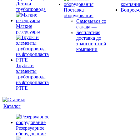
Детали
компани
трубопровода
Поставка
Вопрос-о
оборудования
Самовывоз со
Мягкие
склада
—
резервуары
Бесплатная
доставка до
транспортной
компании
Трубы и
элементы
трубопровода
из фторопласта
PTFE
Каталог
Резервуарное
оборудование