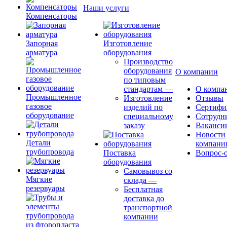
Наши услуги
Компенсаторы
Запорная
Изготовление
арматура
оборудования
Производство
оборудования
О компании
по типовым
стандартам
—
О компа
Промышленное
Изготовление
Отзывы
газовое
изделий по
Сертифи
оборудование
специальному
Сотрудн
заказу
Ваканси
Новости
Детали
компани
трубопровода
Поставка
Вопрос-о
оборудования
Самовывоз со
Мягкие
склада
—
резервуары
Бесплатная
доставка до
транспортной
компании