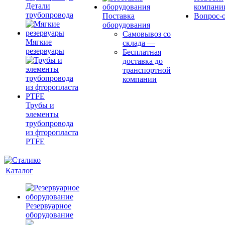
Детали
компани
трубопровода
Поставка
Вопрос-о
оборудования
Самовывоз со
Мягкие
склада
—
резервуары
Бесплатная
доставка до
транспортной
компании
Трубы и
элементы
трубопровода
из фторопласта
PTFE
Каталог
Резервуарное
оборудование