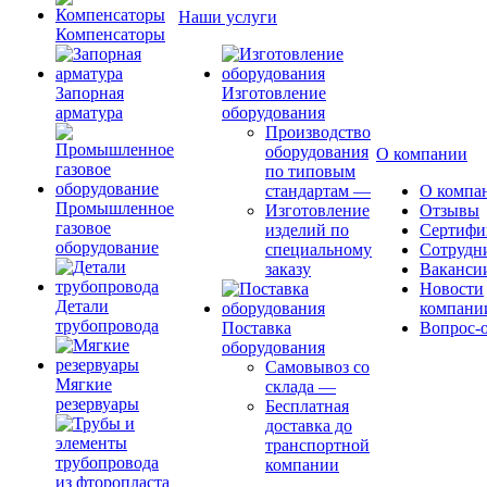
Наши услуги
Компенсаторы
Запорная
Изготовление
арматура
оборудования
Производство
оборудования
О компании
по типовым
стандартам
—
О компа
Промышленное
Изготовление
Отзывы
газовое
изделий по
Сертифи
оборудование
специальному
Сотрудн
заказу
Ваканси
Новости
Детали
компани
трубопровода
Поставка
Вопрос-о
оборудования
Самовывоз со
Мягкие
склада
—
резервуары
Бесплатная
доставка до
транспортной
компании