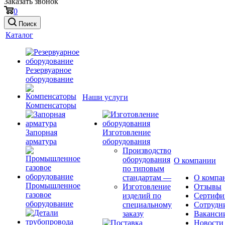
Заказать звонок
0
Поиск
Каталог
Резервуарное
оборудование
Наши услуги
Компенсаторы
Запорная
Изготовление
арматура
оборудования
Производство
оборудования
О компании
по типовым
стандартам
—
О компа
Промышленное
Изготовление
Отзывы
газовое
изделий по
Сертифи
оборудование
специальному
Сотрудн
заказу
Ваканси
Новости