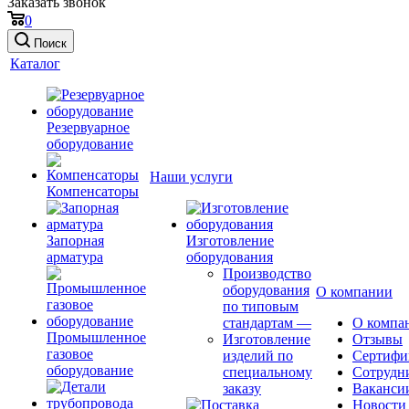
Заказать звонок
0
Поиск
Каталог
Резервуарное
оборудование
Наши услуги
Компенсаторы
Запорная
Изготовление
арматура
оборудования
Производство
оборудования
О компании
по типовым
стандартам
—
О компа
Промышленное
Изготовление
Отзывы
газовое
изделий по
Сертифи
оборудование
специальному
Сотрудн
заказу
Ваканси
Новости