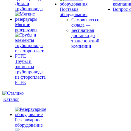
Детали
компани
трубопровода
Поставка
Вопрос-о
оборудования
Самовывоз со
Мягкие
склада
—
резервуары
Бесплатная
доставка до
транспортной
компании
Трубы и
элементы
трубопровода
из фторопласта
PTFE
Каталог
Резервуарное
оборудование