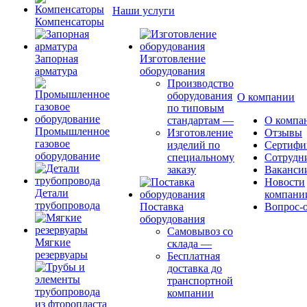
Наши услуги
Компенсаторы
Запорная
Изготовление
арматура
оборудования
Производство
оборудования
О компании
по типовым
стандартам
—
О компа
Промышленное
Изготовление
Отзывы
газовое
изделий по
Сертифи
оборудование
специальному
Сотрудн
заказу
Ваканси
Новости
Детали
компани
трубопровода
Поставка
Вопрос-о
оборудования
Самовывоз со
Мягкие
склада
—
резервуары
Бесплатная
доставка до
транспортной
компании